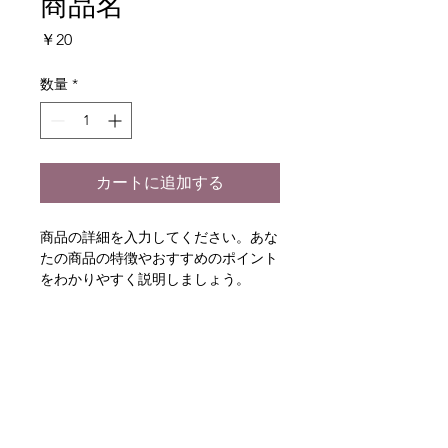
商品名
価
￥20
格
数量
*
カートに追加する
商品の詳細を入力してください。あな
たの商品の特徴やおすすめのポイント
をわかりやすく説明しましょう。
商品情報
商品の詳細を入力してください。サイ
返品・返金ポリシー
ズ、素材、取扱説明に加え、商品の特
徴やおすすめのポイントなどを説明し
返品・返金規約を入力してください。
ましょう。