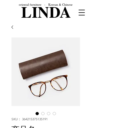
LINDA
oriental furniture - Korean & Chinese
SKU： 364215375135191