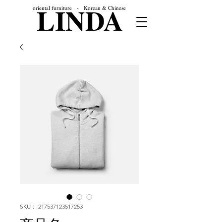
LINDA
oriental furniture - Korean & Chinese
SKU： 217537123517253